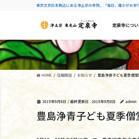
コ
ナ
東京文京区本駒込にある浄土宗の寺院、「毎日、誰かがお参
ン
ビ
テ
ゲ
定泉寺につい
ン
ー
ツ
シ
に
ョ
移
ン
動
に
移
動
HOME
住職閑話
お知らせ
豊島浄青子ども夏季僧堂
2019年9月8日
/ 最終更新日 :
2019年9月8日
admin
豊島浄青子ども夏季僧